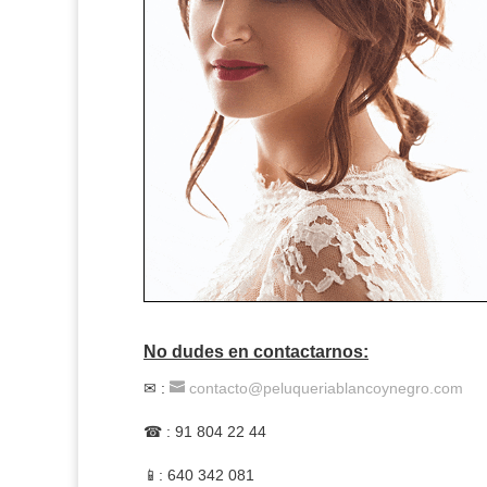
No dudes en contactarnos
:
✉
:
contacto@peluqueriablancoynegro.com
☎
: 91 804 22 44
📱: 640 342 081