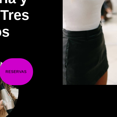
 Tres
os
RESERVAS