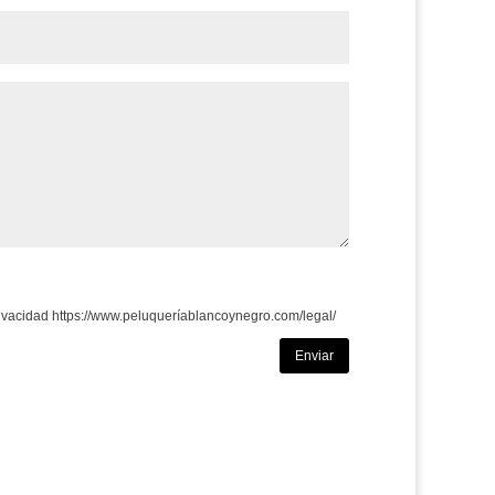
privacidad https://www.peluqueríablancoynegro.com/legal/
Enviar