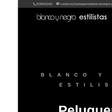
918042244
contacto@peluqueriablancoynegro
BLANCO Y
ESTILI
Peluquer